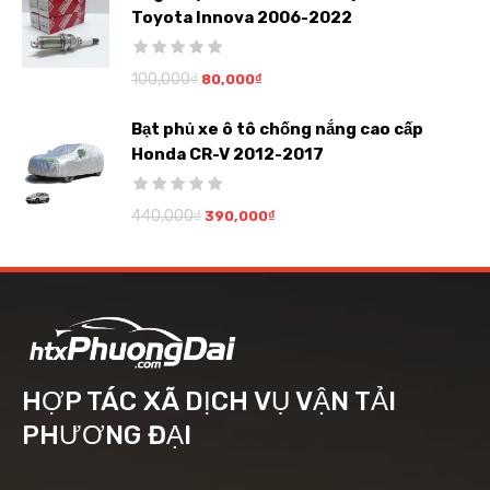
Toyota Innova 2006-2022
100,000
₫
80,000
₫
Bạt phủ xe ô tô chống nắng cao cấp
Honda CR-V 2012-2017
440,000
₫
390,000
₫
HỢP TÁC XÃ DỊCH VỤ VẬN TẢI
PHƯƠNG ĐẠI