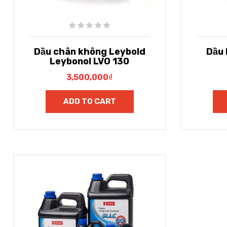
Dầu chân không Leybold
Dầu 
Leybonol LVO 130
3,500,000
₫
ADD TO CART