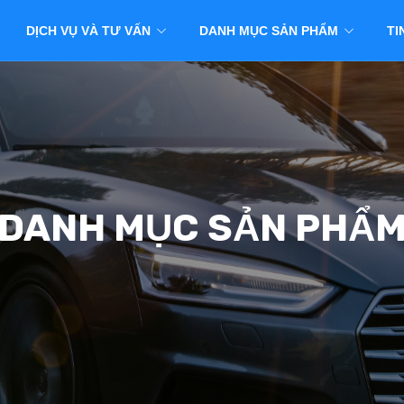
DỊCH VỤ VÀ TƯ VẤN
DANH MỤC SẢN PHẨM
TI
DANH MỤC SẢN PHẨ