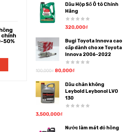
Dầu Hộp Số Ô tô Chính
Hãng
320,000
₫
 hồng
 chính
30-50%
Bugi Toyota Innova cao
cấp dành cho xe Toyota
Innova 2006-2022
80,000
₫
100,000
₫
Dầu chân không
Leybold Leybonol LVO
130
3,500,000
₫
Nước làm mát đỏ hồng