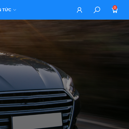
0
N TỨC
M