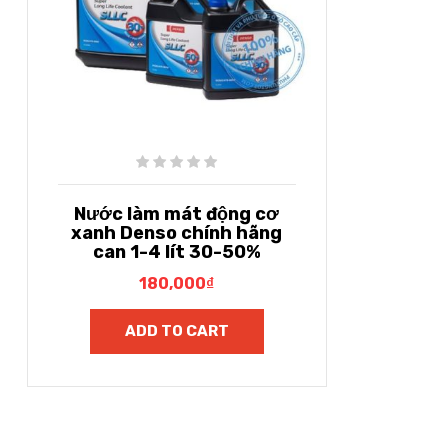
Nước làm mát động cơ
xanh Denso chính hãng
can 1-4 lít 30-50%
180,000
₫
ADD TO CART