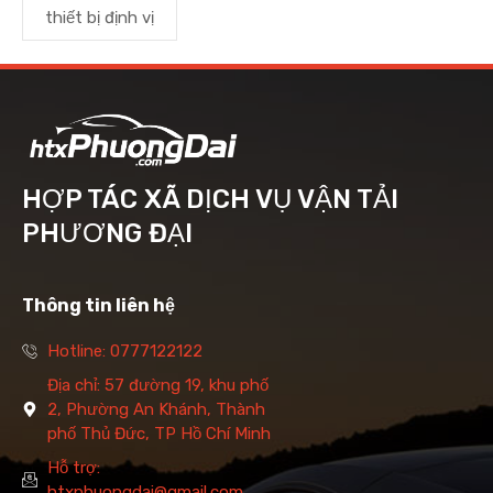
thiết bị định vị
HỢP TÁC XÃ DỊCH VỤ VẬN TẢI
PHƯƠNG ĐẠI
Thông tin liên hệ
Hotline: 0777122122
Địa chỉ: 57 đường 19, khu phố
2, Phường An Khánh, Thành
phố Thủ Đức, TP Hồ Chí Minh
Hỗ trợ:
htxphuongdai@gmail.com