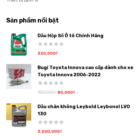
Thiết bị định vị
Sản phẩm nổi bật
Dầu Hộp Số Ô tô Chính Hãng
320,000
₫
Bugi Toyota Innova cao cấp dành cho xe
Toyota Innova 2006-2022
100,000
₫
80,000
₫
Dầu chân không Leybold Leybonol LVO
130
3,500,000
₫