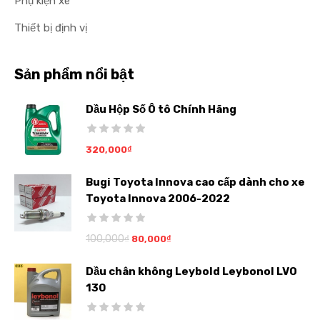
Phụ kiện xe
Thiết bị định vị
Sản phẩm nổi bật
Dầu Hộp Số Ô tô Chính Hãng
320,000
₫
Bugi Toyota Innova cao cấp dành cho xe
Toyota Innova 2006-2022
100,000
₫
80,000
₫
Dầu chân không Leybold Leybonol LVO
130