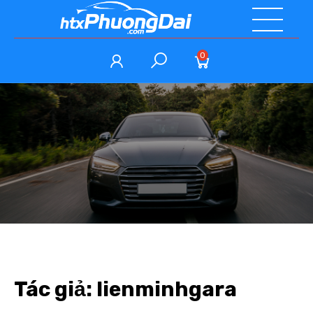
0
Tác giả:
lienminhgara