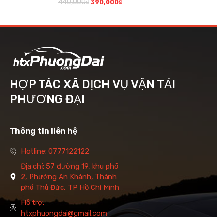
440,000
₫
390,000
₫
HỢP TÁC XÃ DỊCH VỤ VẬN TẢI
PHƯƠNG ĐẠI
Thông tin liên hệ
Hotline: 0777122122
Địa chỉ: 57 đường 19, khu phố
2, Phường An Khánh, Thành
phố Thủ Đức, TP Hồ Chí Minh
Hỗ trợ:
htxphuongdai@gmail.com