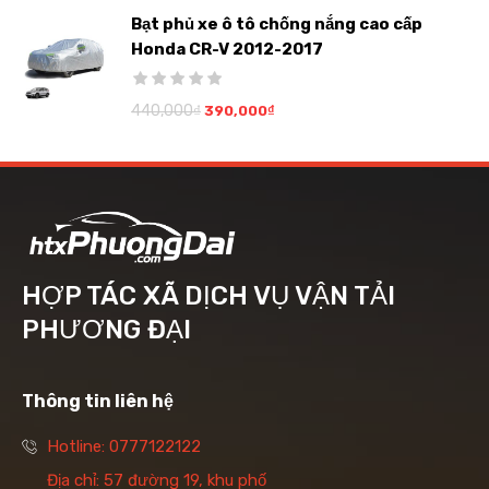
Bạt phủ xe ô tô chống nắng cao cấp
Honda CR-V 2012-2017
440,000
₫
390,000
₫
HỢP TÁC XÃ DỊCH VỤ VẬN TẢI
PHƯƠNG ĐẠI
Thông tin liên hệ
Hotline: 0777122122
Địa chỉ: 57 đường 19, khu phố