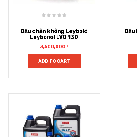
Dầu chân không Leybold
Dầu 
Leybonol LVO 130
3,500,000
₫
ADD TO CART