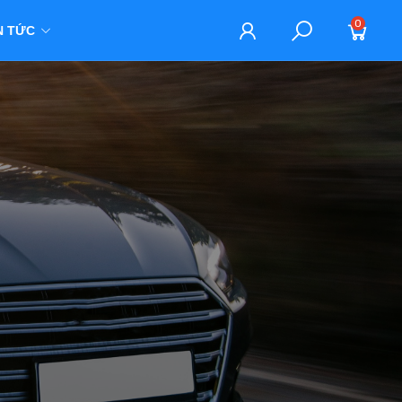
0
N TỨC
M