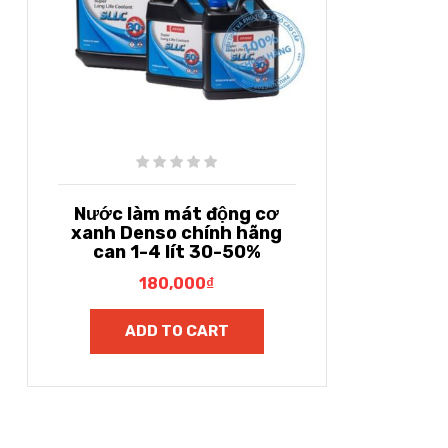
Nước làm mát động cơ
xanh Denso chính hãng
can 1-4 lít 30-50%
180,000
₫
ADD TO CART