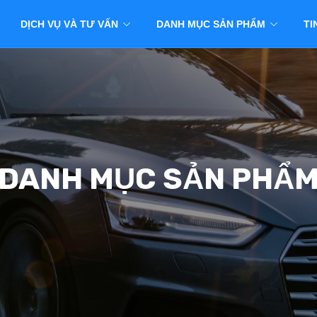
DỊCH VỤ VÀ TƯ VẤN
DANH MỤC SẢN PHẨM
TI
DANH MỤC SẢN PHẨ