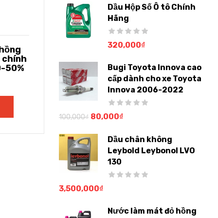
Dầu Hộp Số Ô tô Chính
Hãng
320,000
₫
 hồng
 chính
30-50%
Bugi Toyota Innova cao
cấp dành cho xe Toyota
Innova 2006-2022
80,000
₫
100,000
₫
Dầu chân không
Leybold Leybonol LVO
130
3,500,000
₫
Nước làm mát đỏ hồng