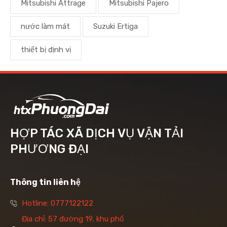
Mitsubishi Attrage
Mitsubishi Pajero
nước làm mát
Suzuki Ertiga
thiết bị định vị
HỢP TÁC XÃ DỊCH VỤ VẬN TẢI
PHƯƠNG ĐẠI
Thông tin liên hệ
Hotline: 0777122122
Địa chỉ: 57 đường 19, khu phố