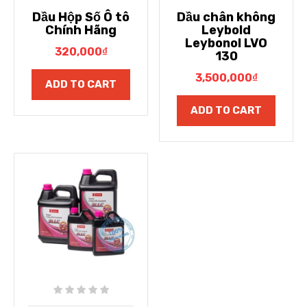
Dầu Hộp Số Ô tô
Dầu chân không
Chính Hãng
Leybold
Leybonol LVO
320,000
₫
130
3,500,000
₫
ADD TO CART
ADD TO CART