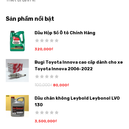
Thiết bị định vị
Sản phẩm nổi bật
Dầu Hộp Số Ô tô Chính Hãng
320,000
₫
Bugi Toyota Innova cao cấp dành cho xe
Toyota Innova 2006-2022
100,000
₫
80,000
₫
Dầu chân không Leybold Leybonol LVO
130
3,500,000
₫