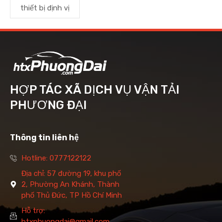
thiết bị định vị
HỢP TÁC XÃ DỊCH VỤ VẬN TẢI
PHƯƠNG ĐẠI
Thông tin liên hệ
Hotline: 0777122122
Địa chỉ: 57 đường 19, khu phố
2, Phường An Khánh, Thành
phố Thủ Đức, TP Hồ Chí Minh
Hỗ trợ:
htxphuongdai@gmail.com