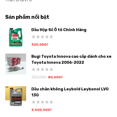
Thiết bị định vị
Sản phẩm nổi bật
Dầu Hộp Số Ô tô Chính Hãng
320,000
₫
Bugi Toyota Innova cao cấp dành cho xe
Toyota Innova 2006-2022
100,000
₫
80,000
₫
Dầu chân không Leybold Leybonol LVO
130
3,500,000
₫