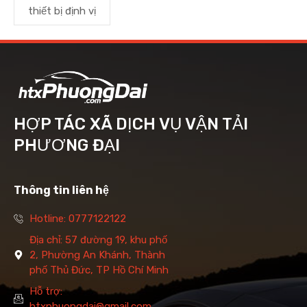
thiết bị định vị
HỢP TÁC XÃ DỊCH VỤ VẬN TẢI
PHƯƠNG ĐẠI
Thông tin liên hệ
Hotline: 0777122122
Địa chỉ: 57 đường 19, khu phố
2, Phường An Khánh, Thành
phố Thủ Đức, TP Hồ Chí Minh
Hỗ trợ:
htxphuongdai@gmail.com